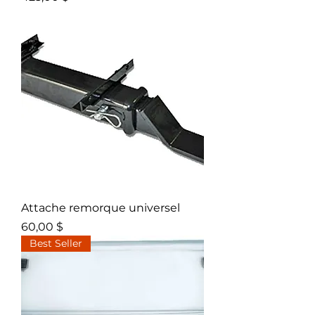
Attache remorque universel
Prix
60,00 $
Best Seller