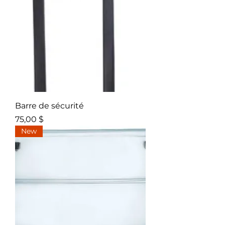
Barre de sécurité
Prix
75,00 $
New