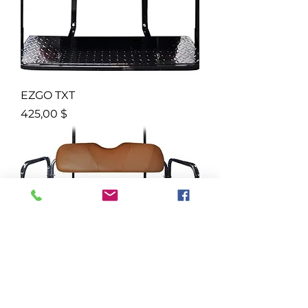
EZGO TXT
Prix
425,00 $