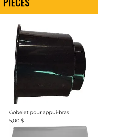
PIÈCES
Gobelet pour appui-bras
Prix
5,00 $