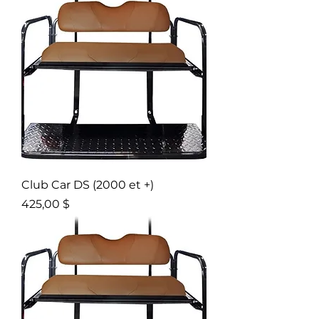
Club Car DS (2000 et +)
Prix
425,00 $