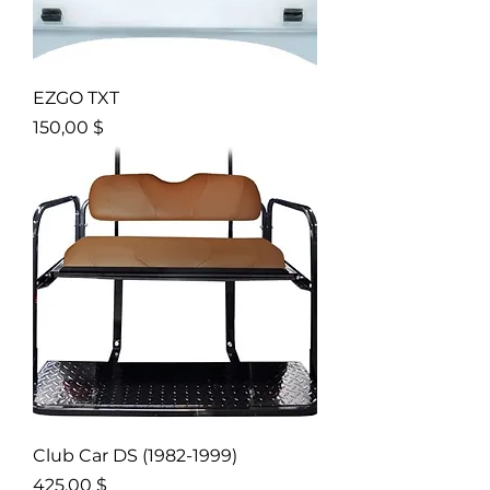
EZGO TXT
Prix
150,00 $
Club Car DS (1982-1999)
Prix
425,00 $