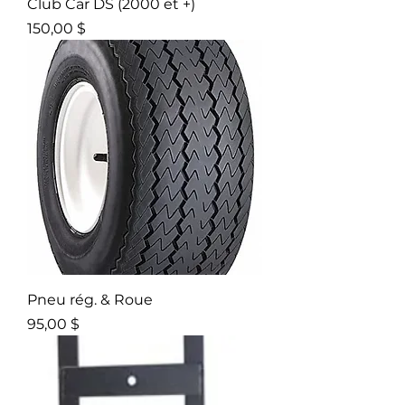
Club Car DS (2000 et +)
Prix
150,00 $
Pneu rég. & Roue
Prix
95,00 $