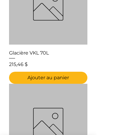
Glacière VKL 70L
Prix
215,46 $
Ajouter au panier