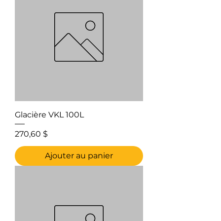
Glacière VKL 100L
Prix
270,60 $
Ajouter au panier