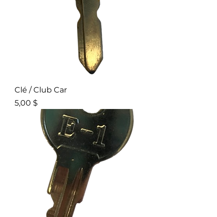
Clé / Club Car
Prix
5,00 $