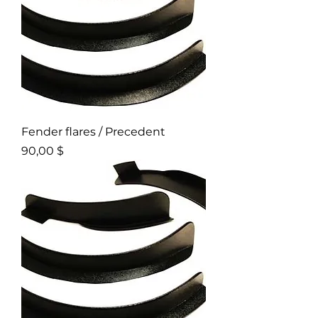
Fender flares / Precedent
Prix
90,00 $