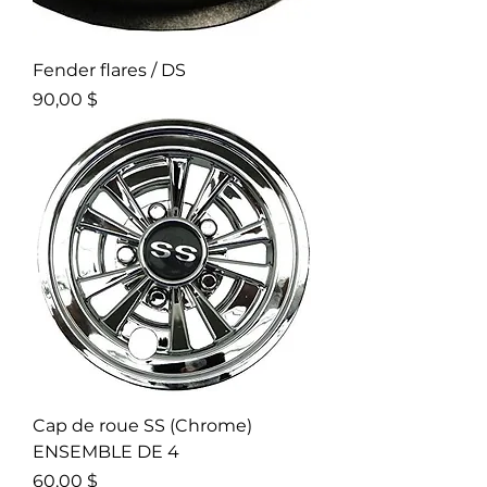
Fender flares / DS
Prix
90,00 $
Cap de roue SS (Chrome)
ENSEMBLE DE 4
Prix
60,00 $