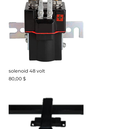
solenoid 48 volt
Prix
80,00 $