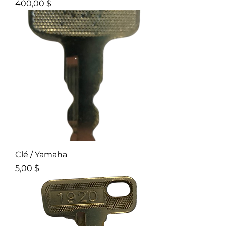
Prix
400,00 $
Clé / Yamaha
Prix
5,00 $