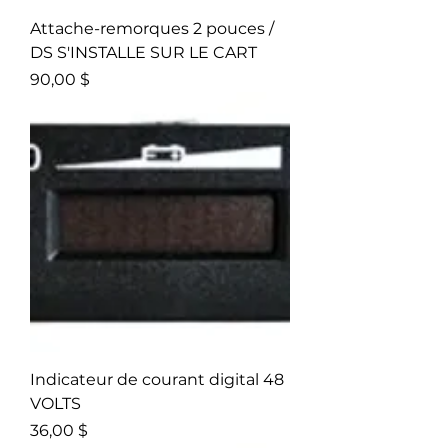
Attache-remorques 2 pouces /
DS S'INSTALLE SUR LE CART
Prix
90,00 $
Indicateur de courant digital 48
VOLTS
Prix
36,00 $