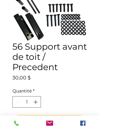
56 Support avant
de toit /
Precedent
Prix
30,00 $
Quantité
*
Ajouter au panier
Commander et payer