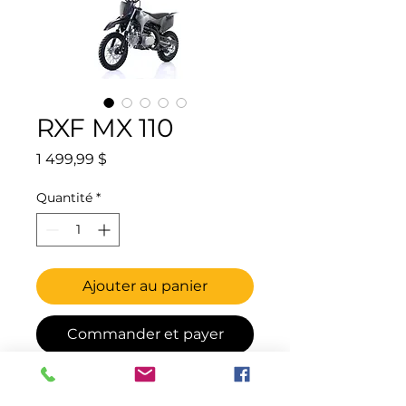
RXF MX 110
Prix
1 499,99 $
Quantité
*
Ajouter au panier
Commander et payer
Partez à l'aventure avec la RXF MX 
110, la moto tout-terrain idéale 