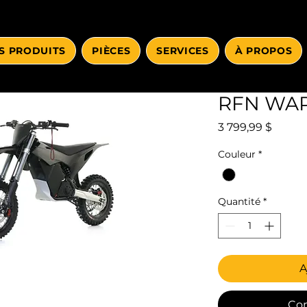
S PRODUITS
PIÈCES
SERVICES
À PROPOS
RFN WAR
Prix
3 799,99 $
Couleur
*
Quantité
*
A
Co