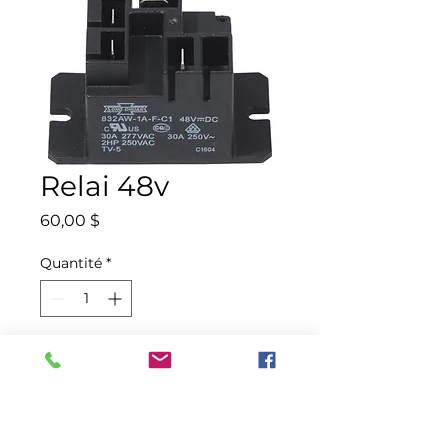
Relai 48v
Prix
60,00 $
Quantité
*
Ajouter au panier
Commander et payer