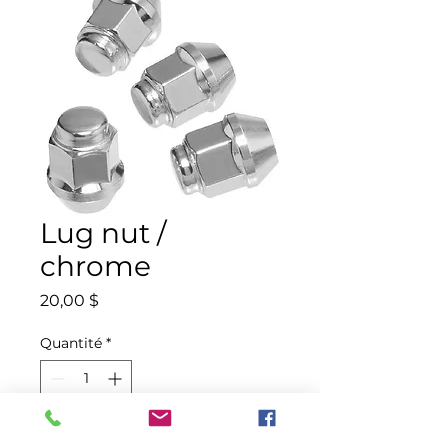
Lug nut /
chrome
Prix
20,00 $
Quantité
*
Ajouter au panier