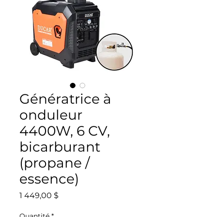
Génératrice à
onduleur
4400W, 6 CV,
bicarburant
(propane /
essence)
Prix
1 449,00 $
Quantité
*