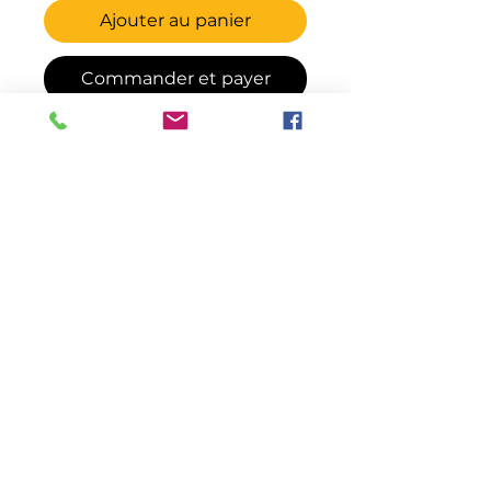
Ajouter au panier
Commander et payer
Triporteur à traction arrière avec
nouveau moteur à haut
rendement. Option toit.
Spécifications
Moteur à haut rendement 48V
Informations additionnelles
800W
Traction arrière avec
Pneus 10" x 3"
différentiel
Bouton-poussoir marche
Poignée d’accélération à 3
avant/arrière
niveaux
Freins à disque avant et à
Batteries AGM scellées 20Ah |
tambour arrière
4 x 12V | ≤300 cycles
Klaxon | Miroirs | Clignotants
Poids total 90 kg incluant
gauche/droite