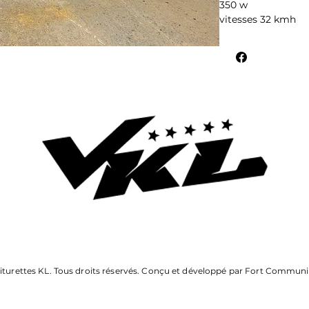
350 w
vitesses 32 kmh
poids 60 lbs
autonomie 40 km
capacite de charge
batteries lithium
iturettes KL. Tous droits réservés. Conçu et développé par Fort Communi