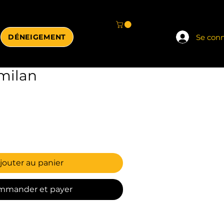
Se con
DÉNEIGEMENT
milan
jouter au panier
mmander et payer