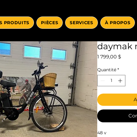
S PRODUITS
PIÈCES
SERVICES
À PROPOS
daymak 
Prix
1 799,00 $
Quantité
*
A
Co
48 v