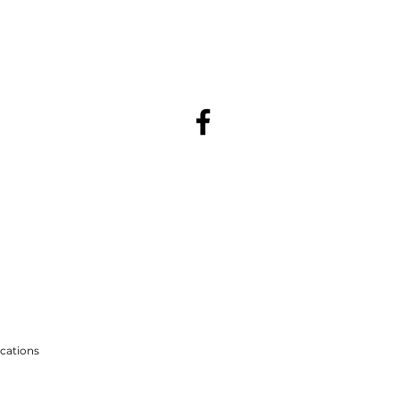
 350 lbs
cations