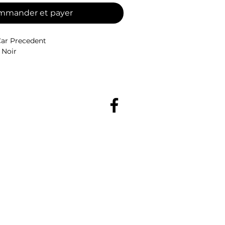
mmander et payer
Car Precedent
 Noir