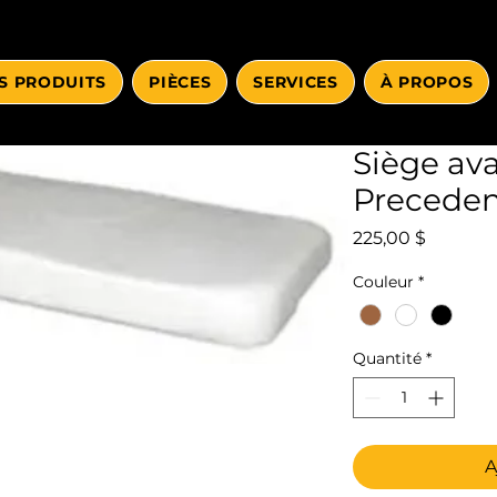
S PRODUITS
PIÈCES
SERVICES
À PROPOS
Siège av
Preceden
Prix
225,00 $
Couleur
*
Quantité
*
A