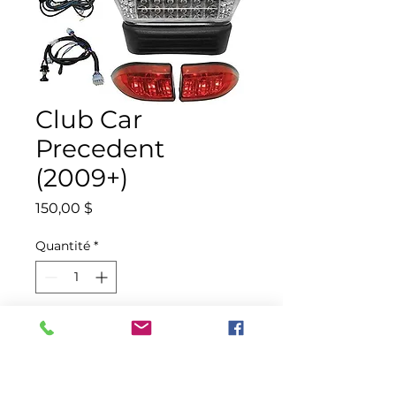
Club Car
Precedent
(2009+)
Prix
150,00 $
Quantité
*
Ajouter au panier
Commander et payer