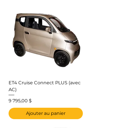
ET4 Cruise Connect PLUS (avec
AC)
Prix
9 795,00 $
Ajouter au panier