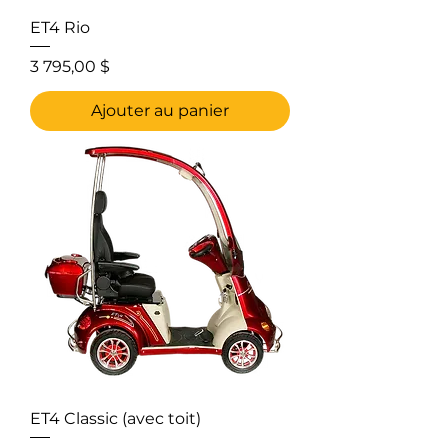
ET4 Rio
Prix
3 795,00 $
Ajouter au panier
ET4 Classic (avec toit)