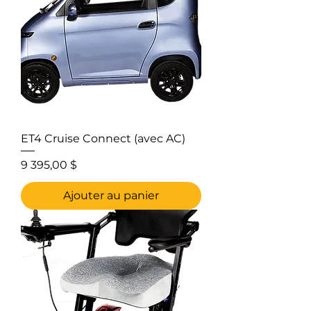
ET4 Cruise Connect (avec AC)
Prix
9 395,00 $
Ajouter au panier