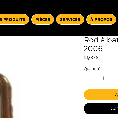
S PRODUITS
PIÈCES
SERVICES
À PROPOS
Rod à bat
2006
Prix
10,00 $
Quantité
*
A
Co