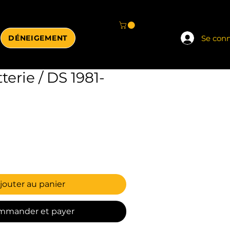
Se con
DÉNEIGEMENT
terie / DS 1981-
jouter au panier
mmander et payer