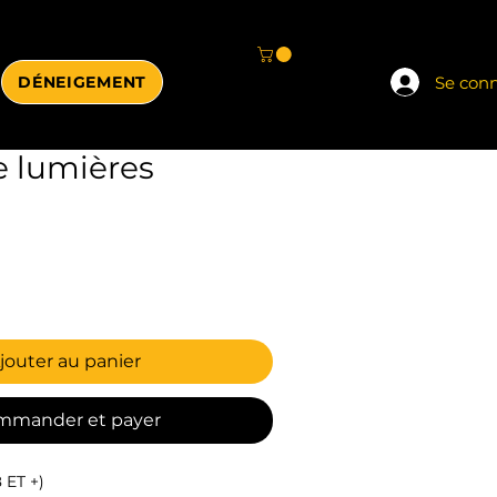
Se con
DÉNEIGEMENT
e lumières
jouter au panier
mmander et payer
ET +)