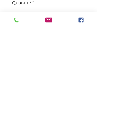
Quantité
*
Ajouter au panier
Commander et payer
Câble à brake / Precedent
PASSAGER
© 2026 Voiturettes KL. Tous droits
réservés. Conçu et développé par Fort